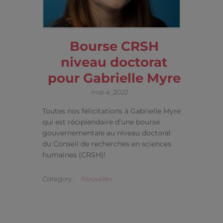
Bourse CRSH
niveau doctorat
pour Gabrielle Myre
mai 4, 2022
Toutes nos félicitations à Gabrielle Myre
qui est récipiendaire d’une bourse
gouvernementale au niveau doctoral
du Conseil de recherches en sciences
humaines (CRSH)!
Category
Nouvelles