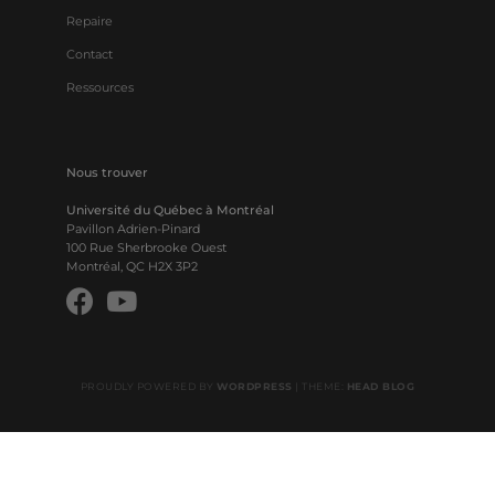
Repaire
Contact
Ressources
Nous trouver
Université du Québec à Montréal
Pavillon Adrien-Pinard
100 Rue Sherbrooke Ouest
Montréal, QC H2X 3P2
PROUDLY POWERED BY
WORDPRESS
|
THEME:
HEAD BLOG