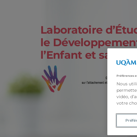
Laboratoire d’Étu
le Développemen
l’Enfant et sa Fam
Préférences e
Nous util
permetten
vidéo, d’
votre cho
Préfé