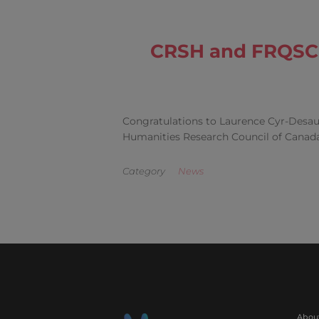
CRSH and FRQSC M
Congratulations to Laurence Cyr-Desaute
Humanities Research Council of Canada
Category
News
Abou