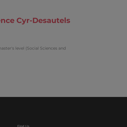
nce Cyr-Desautels
aster's level (Social Sciences and
Find Us