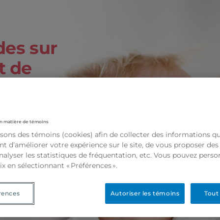
des sur
t de
ille
n matière de témoins
isons des témoins (cookies) afin de collecter des informations q
t d’améliorer votre expérience sur le site, de vous proposer de
analyser les statistiques de fréquentation, etc. Vous pouvez perso
ix en sélectionnant « Préférences ».
rences
Autoriser les témoins
Tout