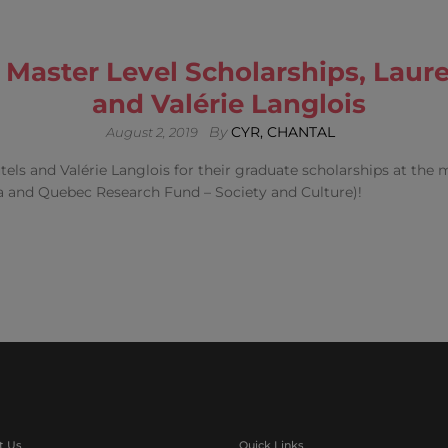
aster Level Scholarships, Laure
and Valérie Langlois
By
CYR, CHANTAL
August 2, 2019
ls and Valérie Langlois for their graduate scholarships at the m
 and Quebec Research Fund – Society and Culture)!
t Us
Quick Links