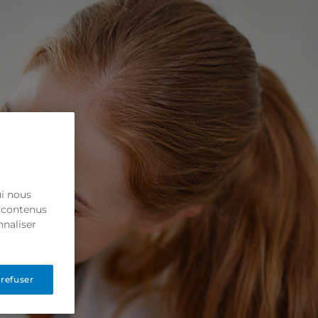
ui nous
s contenus
nnaliser
 refuser