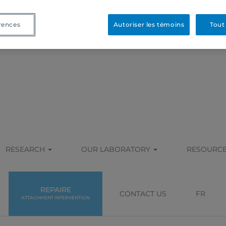
rences
Autoriser les témoins
Tout
RESEARCH
OUR LABORATORY
RESOURC
REPAIRE
CONTACT US
FR
ATTACHMENT INTERVENTION