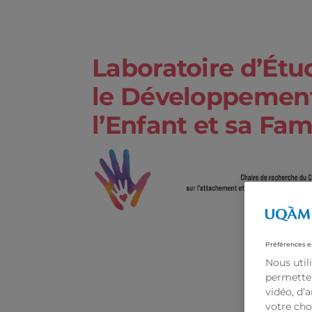
Laboratoire d’Étu
le Développemen
l’Enfant et sa Fam
Préférences e
Nous util
permetten
vidéo, d’
votre cho