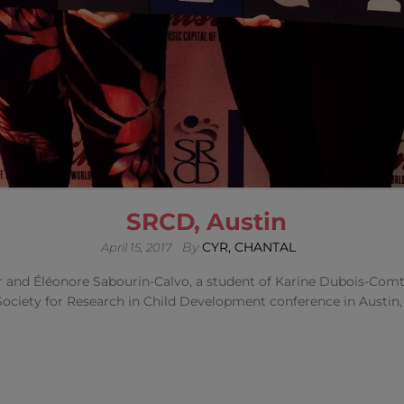
SRCD, Austin
By
CYR, CHANTAL
April 15, 2017
 and Éléonore Sabourin-Calvo, a student of Karine Dubois-Comtoi
Society for Research in Child Development conference in Austin, T