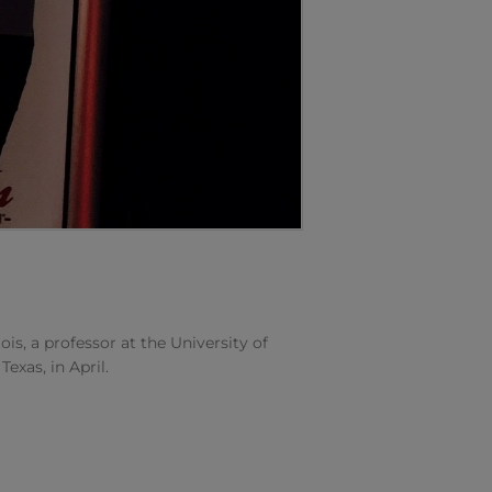
s, a professor at the University of
exas, in April.