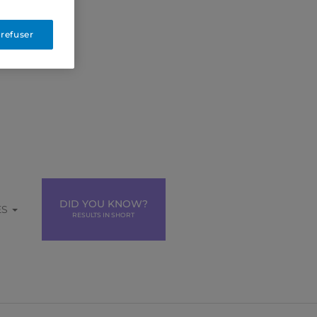
 refuser
DID YOU KNOW?
ES
RESULTS IN SHORT