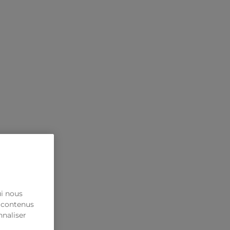
ui nous
s contenus
nnaliser