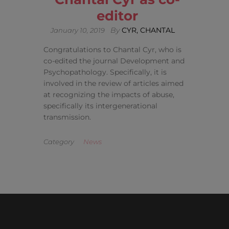
editor
By
CYR, CHANTAL
January 10, 2019
Congratulations to Chantal Cyr, who is
co-edited the journal Development and
Psychopathology. Specifically, it is
involved in the review of articles aimed
at recognizing the impacts of abuse,
specifically its intergenerational
transmission.
Category
News