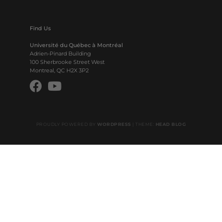
Find Us
Université du Québec à Montréal
Adrien-Pinard Building
100 Sherbrooke Street West
Montreal, QC H2X 3P2
PROUDLY POWERED BY
WORDPRESS
|
THEME:
HEAD BLOG