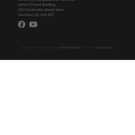
Adrien-Pinard Building
100 Sherbrooke Street West
Montreal, QC H2X 3P2
PROUDLY POWERED BY
WORDPRESS
|
THEME:
HEAD BLOG