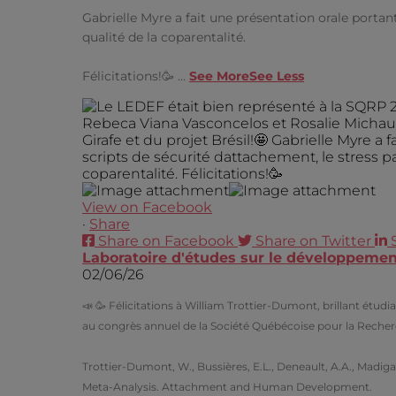
Gabrielle Myre a fait une présentation orale portan
qualité de la coparentalité.
Félicitations!🥳
...
See More
See Less
View on Facebook
·
Share
Share on Facebook
Share on Twitter
Laboratoire d'études sur le développement
02/06/26
📣 🥳 Félicitations à William Trottier-Dumont, brillant ét
au congrès annuel de la Société Québécoise pour la Recher
Trottier-Dumont, W., Bussières, E.L., Deneault, A.A., Madig
Meta-Analysis. Attachment and Human Development.