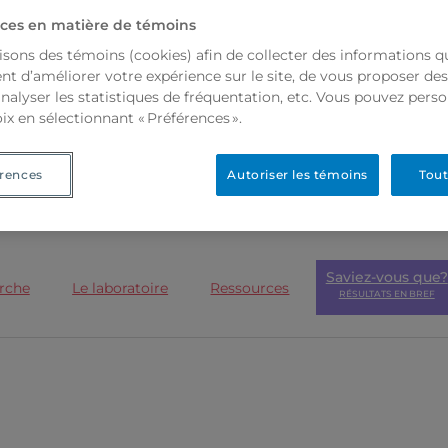
ces en matière de témoins
isons des témoins (cookies) afin de collecter des informations q
t d’améliorer votre expérience sur le site, de vous proposer de
analyser les statistiques de fréquentation, etc. Vous pouvez perso
ix en sélectionnant « Préférences ».
rences
Autoriser les témoins
Tout
Saviez-vous que?
rche
Le laboratoire
Ressources
RÉSULTATS EN BREF