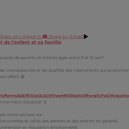
Share on Linked In
Share by Email
 de l'enfant et sa famille
 auprès de parents et enfants âgés entre 0 et 12 ans?
les connaissances et les qualités des intervenants qui soutiennent 
nt offert. 🤩
com/forms/d/e/1FAIpQLScI9VweMF0RaimOfhwgXvFaGWygzet
orme merci d'avance! ⚓️
es mots) portent sur :
ationnelles et celles des parents et des enfants en général;
préhension et régulation émotionnelle;