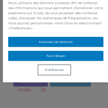
Nous utilisons des témoins (cookies) afin de collecter
des informations qui nous permettent d’améliorer votre
expérience sur le site, de vous proposer des contenus
vidéo, d’analyser les statistiques de fréquentation, etc.
Vous pouvez personnaliser votre choix en sélectionnant
« Préférences ».
Autoriser les témoins
Tout refuser
Accueil
Nouvelles
Recherche
Préférences
Le laboratoire
Ressources
Saviez-vous que?
Repaire
RÉSULTATS EN BREF
INTERVENTION RELATIONNELLE
Contact
EN