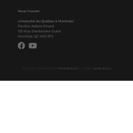
Nous trouver
Université du Québec à Montréal
Pavillon Adrien-Pinard
100 Rue Sherbrooke Ouest
Montréal, QC H2X 3P2
PROUDLY POWERED BY
WORDPRESS
|
THEME:
HEAD BLOG