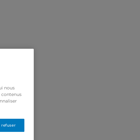
ui nous
s contenus
nnaliser
 refuser