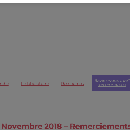
Saviez-vous que?
rche
Le laboratoire
Ressources
RÉSULTATS EN BREF
Novembre 2018 – Remerciement