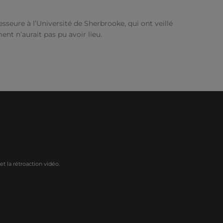
sseure à l’Université de Sherbrooke, qui ont veillé
ent n’aurait pas pu avoir lieu.
t la rétroaction vidéo.