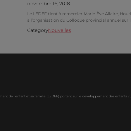
novembre 16, 2018
Le LEDEF tient à remercier Marie-Ève Allaire, Houri
à l’organisation du Colloque provincial annuel sur l
Category
Nouvelles
ment de l’enfant et sa famille (LEDEF) portent sur le développement des enfants vuln