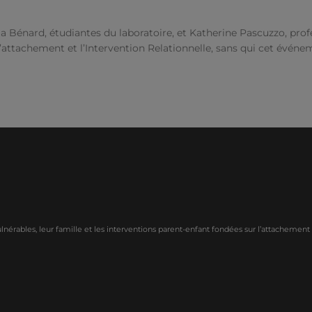
a Bénard, étudiantes du laboratoire, et Katherine Pascuzzo, profe
’attachement et l’Intervention Relationnelle, sans qui cet événem
érables, leur famille et les interventions parent-enfant fondées sur l’attachement e