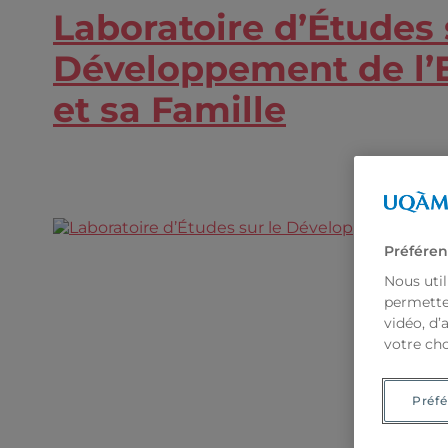
Laboratoire d’Études 
Développement de l’
et sa Famille
Préféren
Nous util
permetten
vidéo, d’
votre cho
Préfé