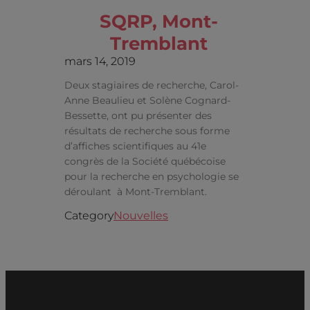
SQRP, Mont-
Tremblant
mars 14, 2019
Deux stagiaires de recherche, Carol-
Anne Beaulieu et Solène Cognard-
Bessette, ont pu présenter des
résultats de recherche sous forme
d’affiches scientifiques au 41e
congrès de la Société québécoise
pour la recherche en psychologie se
déroulant à Mont-Tremblant.
Category
Nouvelles