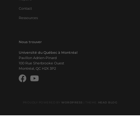
Contact
Ressources
Nous trouver
Université du Québec à Montréal
Pavillon Adrien-Pinard
100 Rue Sherbrooke Ouest
Montréal, QC H2X 3P2
PROUDLY POWERED BY
WORDPRESS
|
THEME:
HEAD BLOG