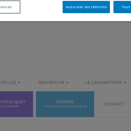
rences
Autoriser les témoins
Tout
VELLES
RECHERCHE
LE LABORATOIRE
-VOUS QUE?
REPAIRE
CONTACT
TATS EN BREF
INTERVENTION RELATIONNELLE