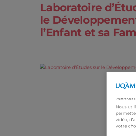
Laboratoire d’Étu
le Développemen
l’Enfant et sa Fam
Préférences e
Nous util
permetten
vidéo, d’
votre cho