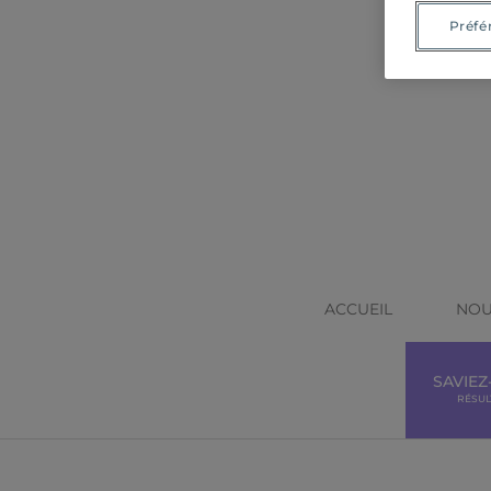
Préfé
ACCUEIL
NOU
SAVIEZ
RÉSUL