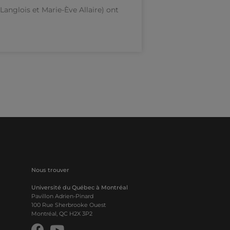
anglois et Marie-Ève Allaire) ont
Nous trouver
Université du Québec à Montréal
Pavillon Adrien-Pinard
100 Rue Sherbrooke Ouest
Montréal, QC H2X 3P2