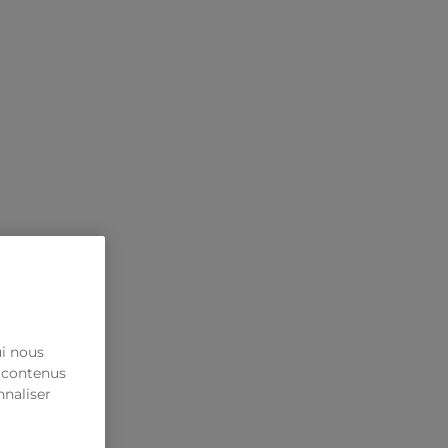
ui nous
s contenus
nnaliser