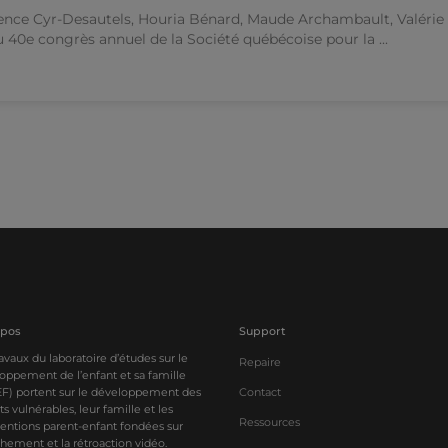
ence Cyr-Desautels, Houria Bénard, Maude Archambault, Valérie L
u 40e congrès annuel de la Société québécoise pour la ...
opos
Support
ravaux du laboratoire d’études sur le
Repaire
oppement de l’enfant et sa famille
F) portent sur le développement des
Contact
s vulnérables, leur famille et les
Ressources
ventions parent-enfant fondées sur
achement et la rétroaction vidéo.