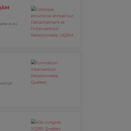
UQÀM
elle a eu
 George