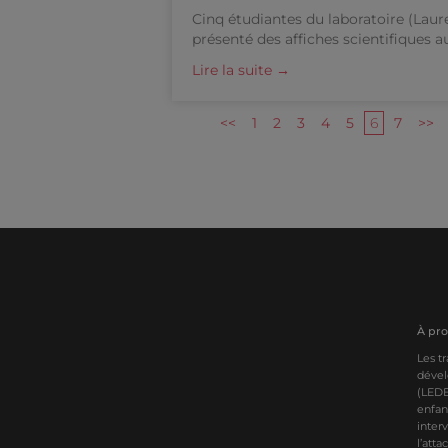
Cinq étudiantes du laboratoire (Laur
présenté des affiches scientifiques a
Lire la suite →
<<
1
2
3
4
5
6
7
>>
À pr
Les t
dével
(LEDE
enfant
inter
l’att