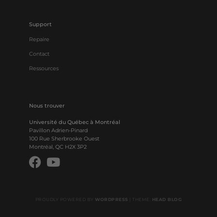
Support
Repaire
Contact
Ressources
Nous trouver
Université du Québec à Montréal
Pavillon Adrien-Pinard
100 Rue Sherbrooke Ouest
Montréal, QC H2X 3P2
PROUDLY POWERED BY
WORDPRESS
|
THEME:
HEAD BLOG