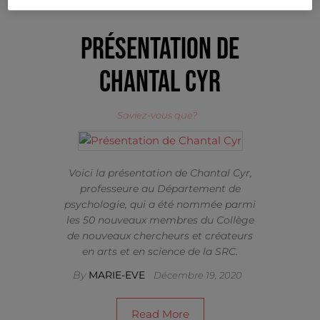
Présentation de
Chantal Cyr
Saviez-vous que?
Voici la présentation de Chantal Cyr,
professeure au Département de
psychologie, qui a été nommée parmi
les 50 nouveaux membres du Collège
de nouveaux chercheurs et créateurs
en arts et en science de la SRC.
By
MARIE-EVE
Décembre 19, 2020
Read More